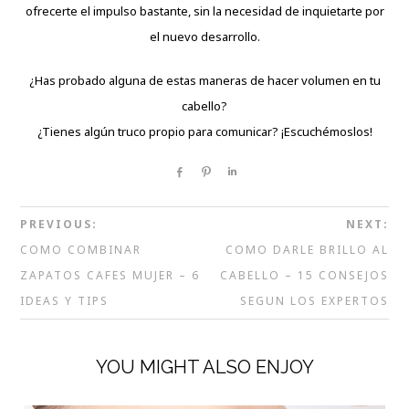
ofrecerte el impulso bastante, sin la necesidad de inquietarte por
el nuevo desarrollo.
¿Has probado alguna de estas maneras de hacer volumen en tu
cabello?
¿Tienes algún truco propio para comunicar? ¡Escuchémoslos!
Share
Pin
Share
PREVIOUS:
NEXT:
COMO COMBINAR
COMO DARLE BRILLO AL
ZAPATOS CAFES MUJER – 6
CABELLO – 15 CONSEJOS
IDEAS Y TIPS
SEGUN LOS EXPERTOS
YOU MIGHT ALSO ENJOY