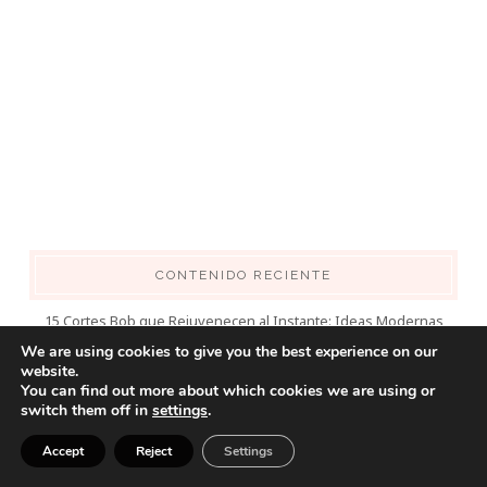
CONTENIDO RECIENTE
15 Cortes Bob que Rejuvenecen al Instante: Ideas Modernas
We are using cookies to give you the best experience on our
que Están Arrasando en 2026
website.
You can find out more about which cookies we are using or
Cómo vestir bien en verano hombre (guía práctica para verte
switch them off in
settings
.
fresco y con estilo)
Accept
Reject
Settings
Cómo Vestir en Verano para Hombres (Sin Pasar Calor y