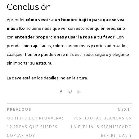
Conclusión
Aprender
cómo vestir a un hombre bajito para que se vea
más alto
no tiene nada que ver con esconder quién eres, sino
con
entender proporciones y usar la ropa a tu favor
. Con
prendas bien ajustadas, colores armoniosos y cortes adecuados,
cualquier hombre puede verse más estilizado, seguro y elegante
sin importar su estatura.
La clave está en los detalles, no en la altura.
Share
Pin
Share
PREVIOUS:
NEXT:
OUTFITS DE PRIMAVERA:
VESTIDURAS BLANCAS EN
12 IDEAS QUE PUEDES
LA BIBLIA: 5 SIGNIFICADO
COPIAR HOY
ESPIRITUAL Y