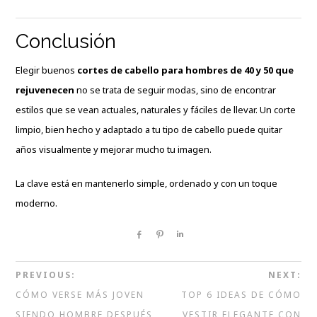
Conclusión
Elegir buenos
cortes de cabello para hombres de 40 y 50 que
rejuvenecen
no se trata de seguir modas, sino de encontrar
estilos que se vean actuales, naturales y fáciles de llevar. Un corte
limpio, bien hecho y adaptado a tu tipo de cabello puede quitar
años visualmente y mejorar mucho tu imagen.
La clave está en mantenerlo simple, ordenado y con un toque
moderno.
Share
Pin
Share
PREVIOUS:
NEXT:
CÓMO VERSE MÁS JOVEN
TOP 6 IDEAS DE CÓMO
SIENDO HOMBRE DESPUÉS
VESTIR ELEGANTE CON