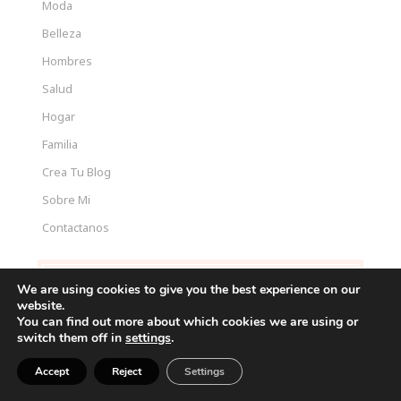
Moda
Belleza
Hombres
Salud
Hogar
Familia
Crea Tu Blog
Sobre Mi
Contactanos
CONTENIDO RECIENTES
We are using cookies to give you the best experience on our
website.
15 Cortes Bob que Rejuvenecen al Instante: Ideas
You can find out more about which cookies we are using or
switch them off in
settings
.
Modernas que Están Arrasando en 2026
Cómo vestir bien en verano hombre (guía práctica para
Accept
Reject
Settings
verte fresco y con estilo)