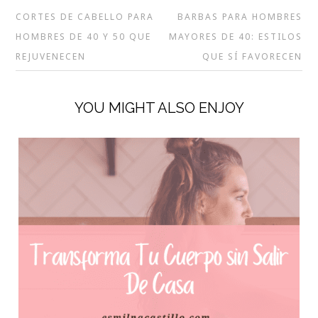
CORTES DE CABELLO PARA
BARBAS PARA HOMBRES
HOMBRES DE 40 Y 50 QUE
MAYORES DE 40: ESTILOS
REJUVENECEN
QUE SÍ FAVORECEN
YOU MIGHT ALSO ENJOY