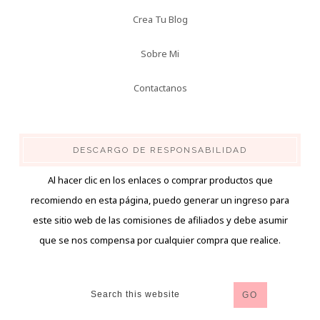
Crea Tu Blog
Sobre Mi
Contactanos
DESCARGO DE RESPONSABILIDAD
Al hacer clic en los enlaces o comprar productos que
recomiendo en esta página, puedo generar un ingreso para
este sitio web de las comisiones de afiliados y debe asumir
que se nos compensa por cualquier compra que realice.