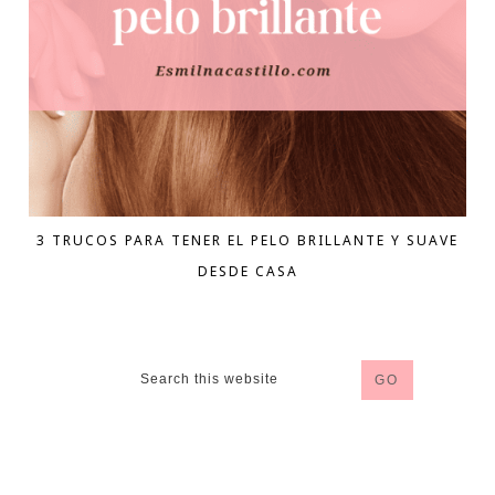
3 TRUCOS PARA TENER EL PELO BRILLANTE Y SUAVE
DESDE CASA