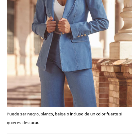
Puede ser negro, blanco, beige o incluso de un color fuerte si
quieres destacar.