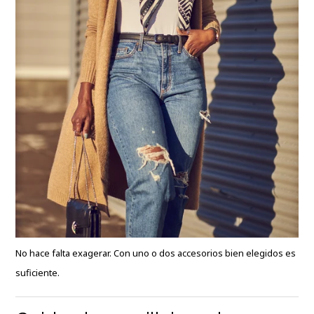
No hace falta exagerar. Con uno o dos accesorios bien elegidos es
suficiente.