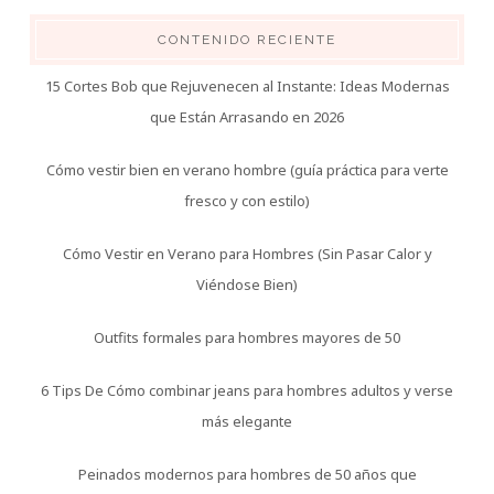
CONTENIDO RECIENTE
15 Cortes Bob que Rejuvenecen al Instante: Ideas Modernas
que Están Arrasando en 2026
Cómo vestir bien en verano hombre (guía práctica para verte
fresco y con estilo)
Cómo Vestir en Verano para Hombres (Sin Pasar Calor y
Viéndose Bien)
Outfits formales para hombres mayores de 50
6 Tips De Cómo combinar jeans para hombres adultos y verse
más elegante
Peinados modernos para hombres de 50 años que