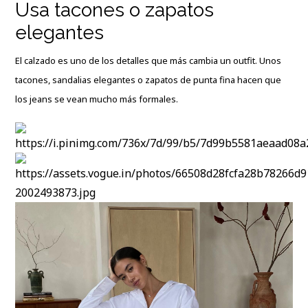
Usa tacones o zapatos
elegantes
El calzado es uno de los detalles que más cambia un outfit. Unos
tacones, sandalias elegantes o zapatos de punta fina hacen que
los jeans se vean mucho más formales.