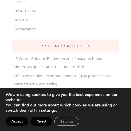
Familia
Crea Tu Blog
Sobre Mi
Contactanos
CONTENIDO RECIENTES
15 Cortes Bob que Rejuvenecen al Instante: Ideas
Modernas que Están Arrasando en 2026
Cómo vestir bien en verano hombre (guía práctica para
verte fresco y con estilo)
Cómo Vestir en Verano para Hombres (Sin Pasar Calor y
We are using cookies to give you the best experience on our
website.
Viéndose Bien)
You can find out more about which cookies we are using or
switch them off in
Outfits formales para hombres mayores de 50
settings
.
Accept
Reject
Settings