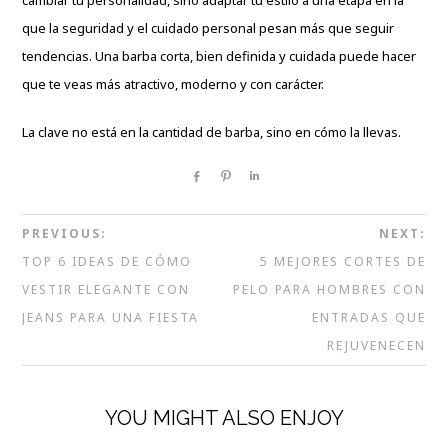
que la seguridad y el cuidado personal pesan más que seguir
tendencias. Una barba corta, bien definida y cuidada puede hacer
que te veas más atractivo, moderno y con carácter.
La clave no está en la cantidad de barba, sino en cómo la llevas.
Share
Pin
Share
PREVIOUS:
NEXT:
TOP 6 IDEAS DE CÓMO
5 MEJORES CORTES DE
VESTIR ELEGANTE CON
PELO PARA HOMBRES CON
JEANS PARA UNA FIESTA
ENTRADAS QUE
REJUVENECEN
YOU MIGHT ALSO ENJOY