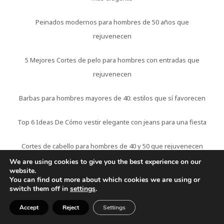
Peinados modernos para hombres de 50 años que
rejuvenecen
5 Mejores Cortes de pelo para hombres con entradas que
rejuvenecen
Barbas para hombres mayores de 40: estilos que sí favorecen
Top 6 Ideas De Cómo vestir elegante con jeans para una fiesta
Cortes de cabello para hombres de 40 y 50 que rejuvenecen
We are using cookies to give you the best experience on our
Cómo verse más joven siendo hombre después de los 45 (tips
website.
You can find out more about which cookies we are using or
reales)
switch them off in
settings
.
Accept
Reject
Settings
7 Ideas De Cómo vestir si tienes caderas anchas y eres bajita