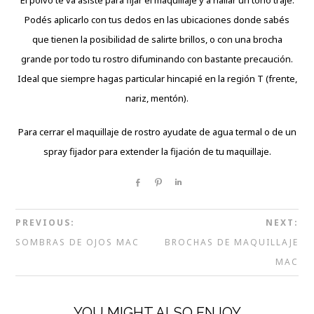
Podés aplicarlo con tus dedos en las ubicaciones donde sabés
que tienen la posibilidad de salirte brillos, o con una brocha
grande por todo tu rostro difuminando con bastante precaución.
Ideal que siempre hagas particular hincapié en la región T (frente,
nariz, mentón).
Para cerrar el maquillaje de rostro ayudate de agua termal o de un
spray fijador para extender la fijación de tu maquillaje.
Share
Pin
Share
PREVIOUS:
NEXT:
SOMBRAS DE OJOS MAC
BROCHAS DE MAQUILLAJE
MAC
YOU MIGHT ALSO ENJOY