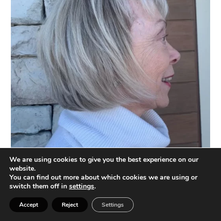
We are using cookies to give you the best experience on our
Cómo Cuidar El Cabello Después De Los 60
website.
You can find out more about which cookies we are using or
switch them off in
settings
.
8 – Bob en capas para cabello gris y
fino
Accept
Reject
Settings