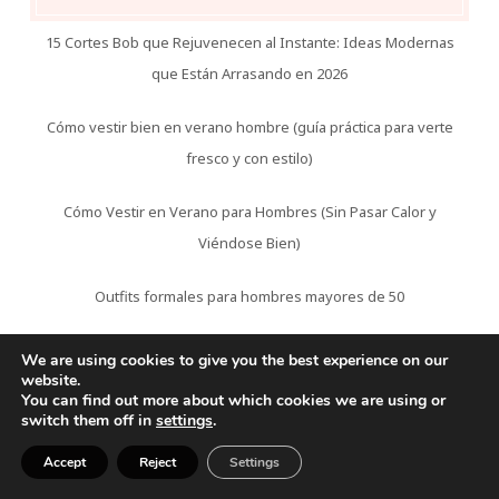
15 Cortes Bob que Rejuvenecen al Instante: Ideas Modernas
que Están Arrasando en 2026
Cómo vestir bien en verano hombre (guía práctica para verte
fresco y con estilo)
Cómo Vestir en Verano para Hombres (Sin Pasar Calor y
Viéndose Bien)
Outfits formales para hombres mayores de 50
6 Tips De Cómo combinar jeans para hombres adultos y verse
We are using cookies to give you the best experience on our
website.
más elegante
You can find out more about which cookies we are using or
switch them off in
settings
.
Peinados modernos para hombres de 50 años que
Accept
Reject
Settings
rejuvenecen