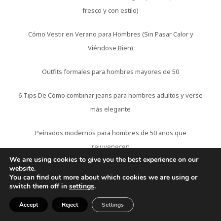
fresco y con estilo)
Cómo Vestir en Verano para Hombres (Sin Pasar Calor y
Viéndose Bien)
Outfits formales para hombres mayores de 50
6 Tips De Cómo combinar jeans para hombres adultos y verse
más elegante
Peinados modernos para hombres de 50 años que
rejuvenecen
We are using cookies to give you the best experience on our
website.
5 Mejores Cortes de pelo para hombres con entradas que
You can find out more about which cookies we are using or
rejuvenecen
switch them off in
settings
.
Accept
Reject
Settings
Barbas para hombres mayores de 40: estilos que sí favorecen