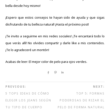
bella desde hoy mismo!
¡Espero que estos consejos te hayan sido de ayuda y que sigas
disfrutando de tu belleza natural! ¡Hasta el próximo post!
¡Te invito a seguirme en mis redes sociales! ¡Te encantará todo lo
que verás allí! No olvides compartir y darle like a mis contenidos.
¡Te lo agradeceré un montón!
Acabas de leer: El mejor color de pelo para ojos verdes.
Share
Pin
Share
PREVIOUS:
NEXT:
5 TOPS IDEAS DE CÓMO
TOP 5: FORMAS
ELEGIR LOS JEANS SEGÚN
PODEROSAS DE RIZAR EL
TU TIPO DE CUERPO
PELO DE FORMA NATURAL