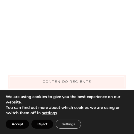
CONTENIDO RECIENTE
15 Cortes Bob que Rejuvenecen al Instante: Ideas Modernas
We are using cookies to give you the best experience on our
website.
que Están Arrasando en 2026
You can find out more about which cookies we are using or
switch them off in
settings
.
Cómo vestir bien en verano hombre (guía práctica para verte
Accept
Reject
Settings
fresco y con estilo)