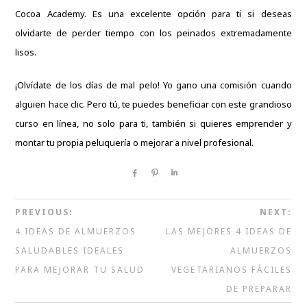
Cocoa Academy
. Es una excelente opción para ti si deseas
olvidarte de perder tiempo con los peinados extremadamente
lisos.
¡Olvídate de los días de mal pelo! Yo gano una comisión cuando
alguien hace clic. Pero tú, te puedes beneficiar con este grandioso
curso en línea, no solo para ti, también si quieres emprender y
montar tu propia peluquería o mejorar a nivel profesional.
Share
Pin
Share
PREVIOUS:
NEXT:
4 IDEAS DE ALMUERZOS
LAS MEJORES 4 IDEAS DE
SALUDABLES IDEALES
ALMUERZOS
PARA MEJORAR TU SALUD
VEGETARIANOS FÁCILES
DE PREPARAR