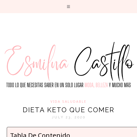
T
VIDA SALUDABLE
DIETA KETO QUE COMER
JULY 23, 2020
Tabla De Contenido