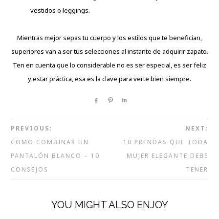
vestidos o leggings.
Mientras mejor sepas tu cuerpo y los estilos que te benefician,
superiores van a ser tus selecciones al instante de adquirir zapato.
Ten en cuenta que lo considerable no es ser especial, es ser feliz
y estar práctica, esa es la clave para verte bien siempre.
Share
Pin
Share
PREVIOUS:
NEXT:
COMO COMBINAR UN
10 PRENDAS QUE TODA
PANTALÓN BLANCO – 10
MUJER ELEGANTE DEBE
CONSEJOS
TENER
YOU MIGHT ALSO ENJOY