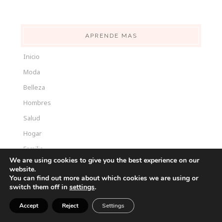
APRENDE MAS
Inicio
Moda
Belleza
Hombres
Salud
Hogar
Familia
We are using cookies to give you the best experience on our
Crea Tu Blog
website.
You can find out more about which cookies we are using or
Sobre Mi
switch them off in
settings
.
Contactanos
Accept
Reject
Settings