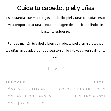
Cuida tu cabello, piel y uñas
Es sustancial que mantengas tu cabello, piel y uñas cuidadas, esto
va a proporcionar una aceptable imagen de ti, luciendo lindo sin
bastante esfuerzo.
Por eso mantén tu cabello bien peinado, tu piel bien hidratada, y
tus uñas arregladas, aunque sea con brillo y te vas a ver realmente
bien.
Share
Pin
Share
PREVIOUS:
NEXT:
CÓMO VESTIR ELEGANTE
COLORES DE CABELLO EN
CON PANTALÓN JEANS: 6
TENDENCIA 2022
CONSEJOS DE ESTILO