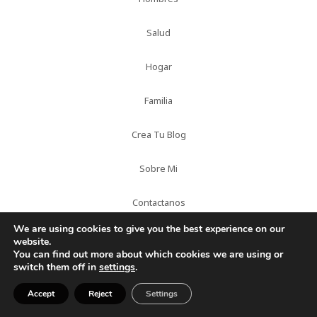
Salud
Hogar
Familia
Crea Tu Blog
Sobre Mi
Contactanos
We are using cookies to give you the best experience on our
website.
You can find out more about which cookies we are using or
DESCARGO DE RESPONSABILIDAD
switch them off in
settings
.
Al hacer clic en los enlaces o comprar productos que
Accept
Reject
Settings
recomiendo en esta página, puedo generar un ingreso para