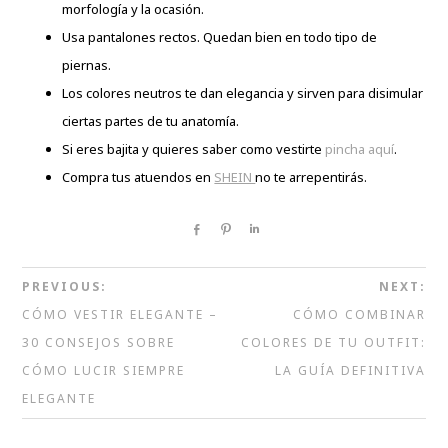
morfología y la ocasión.
Usa pantalones rectos. Quedan bien en todo tipo de
piernas.
Los colores neutros te dan elegancia y sirven para disimular
ciertas partes de tu anatomía.
Si eres bajita y quieres saber como vestirte
pincha aquí
.
Compra tus atuendos en
SHEIN
no te arrepentirás.
Share
Pin
Share
PREVIOUS:
NEXT:
CÓMO VESTIR ELEGANTE –
CÓMO COMBINAR
30 CONSEJOS SOBRE
COLORES DE TU OUTFIT:
CÓMO LUCIR SIEMPRE
LA GUÍA DEFINITIVA
ELEGANTE