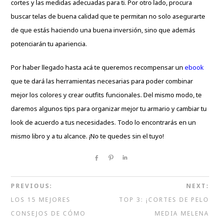
cortes y las medidas adecuadas para ti. Por otro lado, procura
buscar telas de buena calidad que te permitan no solo asegurarte
de que estás haciendo una buena inversión, sino que además
potenciarán tu apariencia.
Por haber llegado hasta acá te queremos recompensar un
ebook
que te dará las herramientas necesarias para poder combinar
mejor los colores y crear outfits funcionales. Del mismo modo, te
daremos algunos tips para organizar mejor tu armario y cambiar tu
look de acuerdo a tus necesidades. Todo lo encontrarás en un
mismo libro y a tu alcance. ¡No te quedes sin el tuyo!
Share
Pin
Share
PREVIOUS:
NEXT:
LOS 15 MEJORES
TOP 3: ¡CORTES DE PELO
CONSEJOS DE CÓMO
MEDIA MELENA