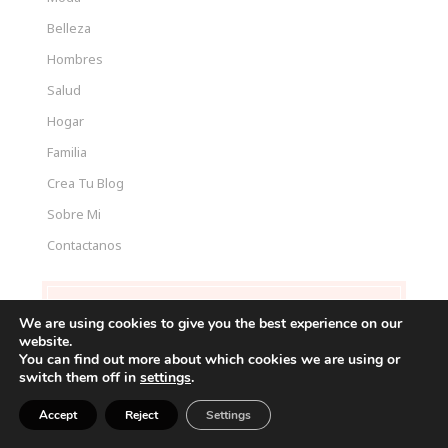
Belleza
Hombres
Salud
Hogar
Familia
Crea Tu Blog
Sobre Mi
Contactanos
CONTENIDO RECIENTES
We are using cookies to give you the best experience on our
website.
15 Cortes Bob que Rejuvenecen al Instante: Ideas
You can find out more about which cookies we are using or
Modernas que Están Arrasando en 2026
switch them off in
settings
.
Cómo vestir bien en verano hombre (guía práctica para
Accept
Reject
Settings
verte fresco y con estilo)