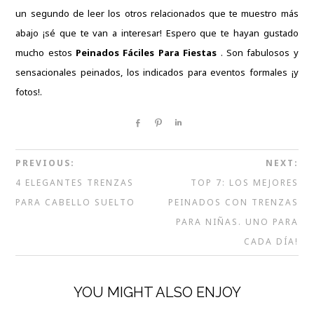
un segundo de leer los otros
relacionados
que te muestro más
abajo ¡sé que te van a interesar!
Espero que te hayan gustado
mucho estos
Peinados Fáciles Para Fiestas
.
Son fabulosos y
sensacionales peinados, los indicados para eventos formales ¡y
fotos!.
Share
Pin
Share
PREVIOUS:
NEXT:
4 ELEGANTES TRENZAS
TOP 7: LOS MEJORES
PARA CABELLO SUELTO
PEINADOS CON TRENZAS
PARA NIÑAS. UNO PARA
CADA DÍA!
YOU MIGHT ALSO ENJOY