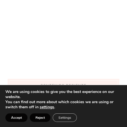
CONTENIDO RECIENTE
We are using cookies to give you the best experience on our
website.
15 Cortes Bob que Rejuvenecen al Instante: Ideas Modernas
You can find out more about which cookies we are using or
que Están Arrasando en 2026
switch them off in
settings
.
Accept
Reject
Settings
Cómo vestir bien en verano hombre (guía práctica para verte
fresco y con estilo)