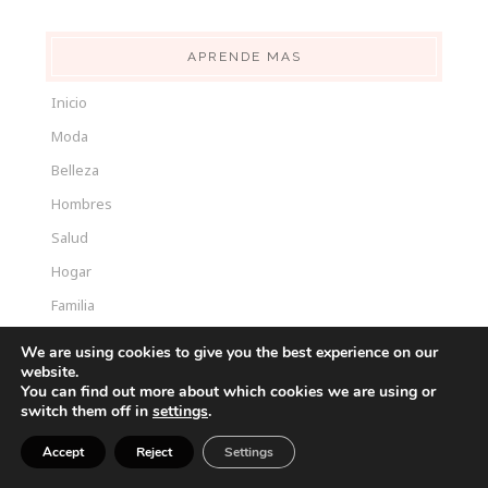
APRENDE MAS
Inicio
Moda
Belleza
Hombres
Salud
Hogar
Familia
Crea Tu Blog
We are using cookies to give you the best experience on our
website.
Sobre Mi
You can find out more about which cookies we are using or
Contactanos
switch them off in
settings
.
Accept
Reject
Settings
CONTENIDO RECIENTES