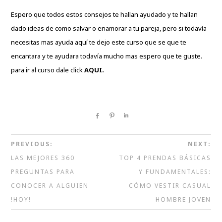
Espero que todos estos consejos te hallan ayudado y te hallan
dado ideas de como salvar o enamorar a tu pareja, pero si todavía
necesitas mas ayuda aquí te dejo este curso que se que te
encantara y te ayudara todavía mucho mas espero que te guste.
para ir al curso dale click
AQUI
.
Share
Pin
Share
PREVIOUS:
NEXT:
LAS MEJORES 360
TOP 4 PRENDAS BÁSICAS
PREGUNTAS PARA
Y FUNDAMENTALES:
CONOCER A ALGUIEN
CÓMO VESTIR CASUAL
!HOY!
HOMBRE JOVEN