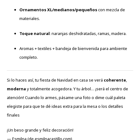
Ornamentos XL/medianos/pequeños
con mezcla de
materiales.
Toque natural
: naranjas deshidratadas, ramas, madera.
Aromas + textiles + bandeja de bienvenida para ambiente
completo.
Si lo haces así, tu fiesta de Navidad en casa se verá
coherente
,
moderna
y totalmente acogedora. Y tu árbol… ¡será el centro de
atención! Cuando lo armes, pásame una foto o dime cuál paleta
elegiste para que te dé ideas extra para la mesa o los detalles
finales
¡Un beso grande y feliz decoración!
— Esmilna (de esmilnacastillo.com)