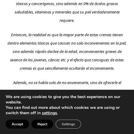
tóxicos y cancerígenos, sino además en 0% de ácidos grasos
saludables, vitaminas y minerales que su piel verdaderamente
requiere.
Entonces, la realidad es que la mayor parte de estas cremas tienen
dentro elementos tóxicos que causan no solo inconvenientes en la piel,
sino además rápido declive de la edad, inconvenientes graves de
avance de los jovenes, cáncer, etc. y el efecto que consigues de estas
cremas es que sencillamente ocultarán el inconveniente.
Además, no se habla solo de no envenenarte, sino de ofrecerle el
alimento correcto a tu piel. Recuerda que la piel es tu órgano más
We are using cookies to give you the best experience on our
importante, por lo cual es primordial cómo y con qué la alimentas.
website.
You can find out more about which cookies we are using or
6. Nutre tu piel con productos
switch them off in
settings
.
naturales para el cuidado de la piel
Accept
Reject
Settings
para lucir más joven