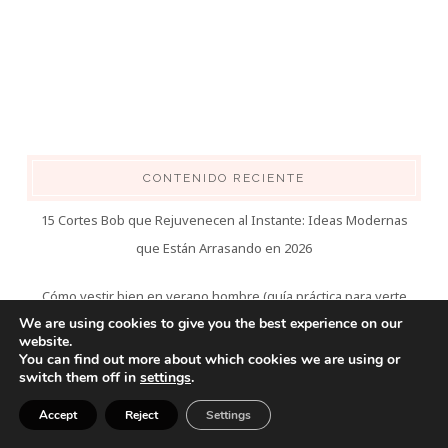
CONTENIDO RECIENTE
15 Cortes Bob que Rejuvenecen al Instante: Ideas Modernas
que Están Arrasando en 2026
Cómo vestir bien en verano hombre (guía práctica para verte
We are using cookies to give you the best experience on our
fresco y con estilo)
website.
You can find out more about which cookies we are using or
Cómo Vestir en Verano para Hombres (Sin Pasar Calor y
switch them off in
settings
.
Viéndose Bien)
Accept
Reject
Settings
Outfits formales para hombres mayores de 50