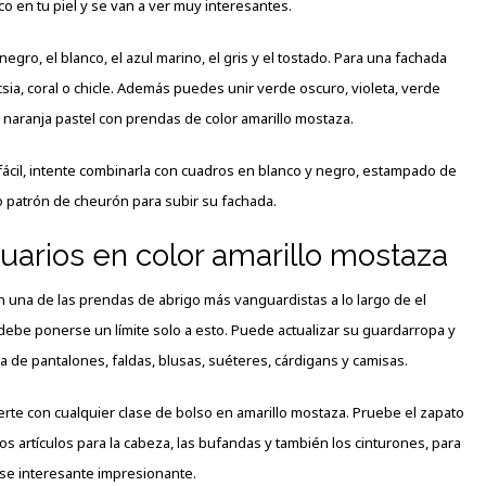
ico en tu piel y se van a ver muy interesantes.
egro, el blanco, el azul marino, el gris y el tostado. Para una fachada
ia, coral o chicle. Además puedes unir verde oscuro, violeta, verde
y naranja pastel con prendas de color amarillo mostaza.
 fácil, intente combinarla con cuadros en blanco y negro, estampado de
o patrón de cheurón para subir su fachada.
tuarios en color amarillo mostaza
 una de las prendas de abrigo más vanguardistas a lo largo de el
debe ponerse un límite solo a esto. Puede actualizar su guardarropa y
 de pantalones, faldas, blusas, suéteres, cárdigans y camisas.
te con cualquier clase de bolso en amarillo mostaza. Pruebe el zapato
os artículos para la cabeza, las bufandas y también los cinturones, para
se interesante impresionante.