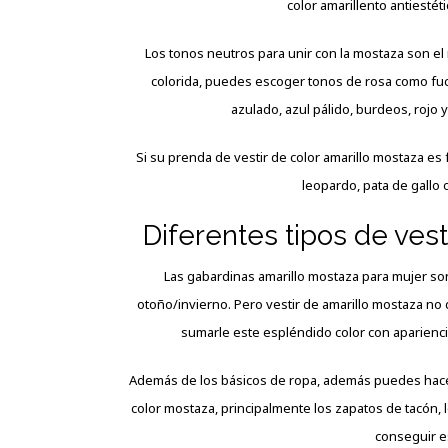
color amarillento antiestét
Los tonos neutros para unir con la mostaza son el n
colorida, puedes escoger tonos de rosa como fucs
azulado, azul pálido, burdeos, rojo 
Si su prenda de vestir de color amarillo mostaza es
leopardo, pata de gallo 
Diferentes tipos de ves
Las gabardinas amarillo mostaza para mujer son
otoño/invierno. Pero vestir de amarillo mostaza no 
sumarle este espléndido color con apariencia
Además de los básicos de ropa, además puedes hacer
color mostaza, principalmente los zapatos de tacón, l
conseguir e