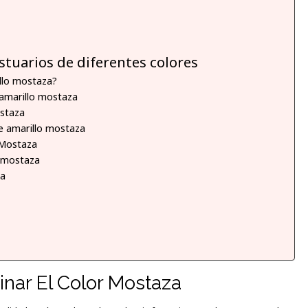
tuarios de diferentes colores
illo mostaza?
amarillo mostaza
ostaza
je amarillo mostaza
 Mostaza
s mostaza
za
ar El Color Mostaza