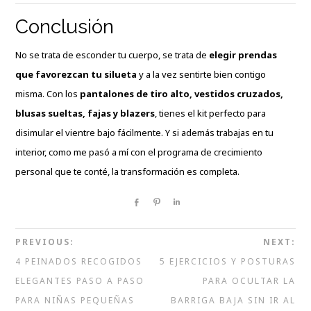
Conclusión
No se trata de esconder tu cuerpo, se trata de
elegir prendas
que favorezcan tu silueta
y a la vez sentirte bien contigo
misma. Con los
pantalones de tiro alto, vestidos cruzados,
blusas sueltas, fajas y blazers
, tienes el kit perfecto para
disimular el vientre bajo fácilmente. Y si además trabajas en tu
interior, como me pasó a mí con el programa de crecimiento
personal que te conté, la transformación es completa.
Share
Pin
Share
PREVIOUS:
NEXT:
4 PEINADOS RECOGIDOS
5 EJERCICIOS Y POSTURAS
ELEGANTES PASO A PASO
PARA OCULTAR LA
PARA NIÑAS PEQUEÑAS
BARRIGA BAJA SIN IR AL