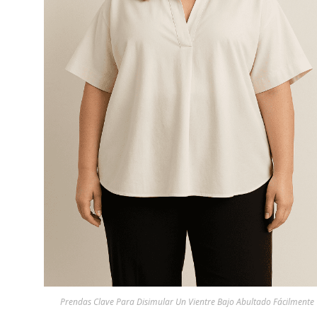
Prendas Clave Para Disimular Un Vientre Bajo Abultado Fácilmente