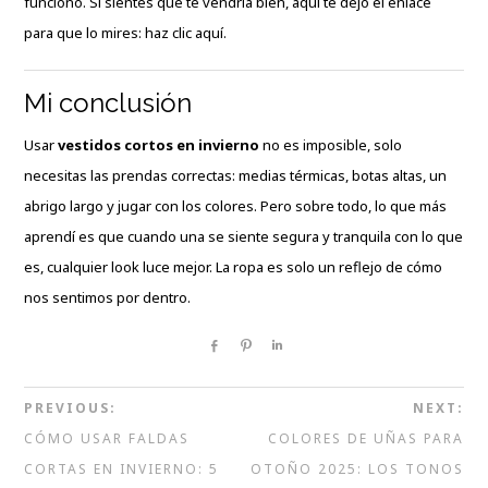
funcionó. Si sientes que te vendría bien, aquí te dejo el enlace
para que lo mires:
haz clic aquí
.
Mi conclusión
Usar
vestidos cortos en invierno
no es imposible, solo
necesitas las prendas correctas: medias térmicas, botas altas, un
abrigo largo y jugar con los colores. Pero sobre todo, lo que más
aprendí es que cuando una se siente segura y tranquila con lo que
es, cualquier look luce mejor. La ropa es solo un reflejo de cómo
nos sentimos por dentro.
Share
Pin
Share
PREVIOUS:
NEXT:
CÓMO USAR FALDAS
COLORES DE UÑAS PARA
CORTAS EN INVIERNO: 5
OTOÑO 2025: LOS TONOS