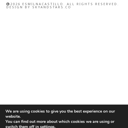
2026 ESMILNACASTILLO. ALL RIGHTS RESERVED.
DESIGN BY
SKYANDSTARS.CO
We are using cookies to give you the best experience on our
website.
You can find out more about which cookies we are using or
switch them off in
settings
.