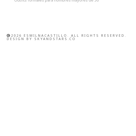
2026 ESMILNACASTILLO. ALL RIGHTS RESERVED.
DESIGN BY
SKYANDSTARS.CO