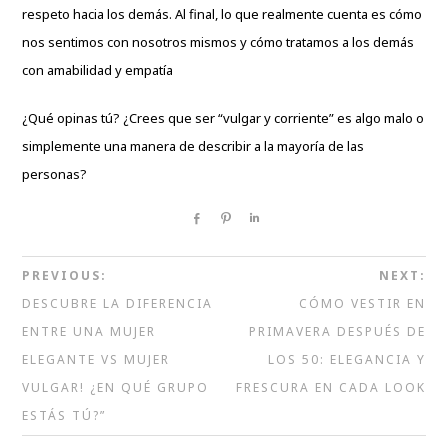
respeto hacia los demás. Al final, lo que realmente cuenta es cómo
nos sentimos con nosotros mismos y cómo tratamos a los demás
con amabilidad y empatía
¿Qué opinas tú? ¿Crees que ser “
vulgar y corriente
” es algo malo o
simplemente una manera de describir a la mayoría de las
personas?
Share
Pin
Share
PREVIOUS:
NEXT:
DESCUBRE LA DIFERENCIA
CÓMO VESTIR EN
ENTRE UNA MUJER
PRIMAVERA DESPUÉS DE
ELEGANTE VS MUJER
LOS 50: ELEGANCIA Y
VULGAR! ¿EN QUÉ GRUPO
FRESCURA EN CADA LOOK
ESTÁS TÚ?”