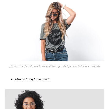
¿Qué corte de pelo me favorece? Imagen de Spencer Selover en pexels
Melena Shag lisa o rizada