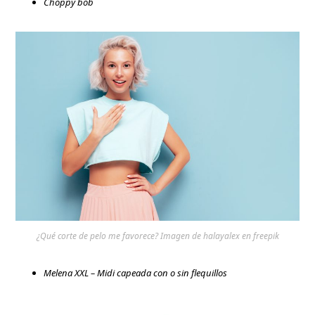
Choppy bob
¿Qué corte de pelo me favorece? Imagen de halayalex en freepik
Melena XXL – Midi capeada con o sin flequillos