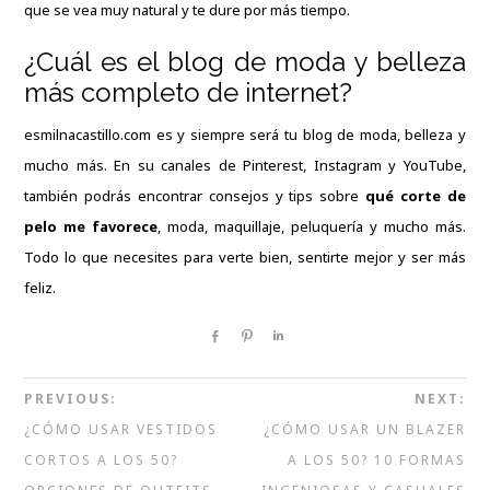
que se vea muy natural y te dure por más tiempo.
¿Cuál es el blog de moda y belleza
más completo de internet?
esmilnacastillo.com es y siempre será tu blog de moda, belleza y
mucho más. En su canales de
Pinterest
,
Instagram
y
YouTube
,
también podrás encontrar consejos y tips sobre
qué corte de
pelo me favorece
, moda, maquillaje, peluquería y mucho más.
Todo lo que necesites para verte bien, sentirte mejor y ser más
feliz.
Share
Pin
Share
PREVIOUS:
NEXT:
¿CÓMO USAR VESTIDOS
¿CÓMO USAR UN BLAZER
CORTOS A LOS 50?
A LOS 50? 10 FORMAS