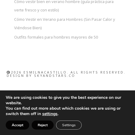
Cómo vestir bien en verano hombre (guía práctica para
verte fresco y con estilo)
Cómo Vestir en Verano para Hombres (Sin Pasar Calor y
Viéndose Bien)
Outfits formales para hombres mayores de 50
2026 ESMILNACASTILLO. ALL RIGHTS RESERVED.
DESIGN BY
SKYANDSTARS.CO
We are using cookies to give you the best experience on our
website.
You can find out more about which cookies we are using or
switch them off in
settings
.
Accept
Reject
Settings