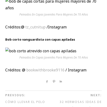
Peinados En Capas Juveniles Para Mujeres De 70 Años
Créditos:@
tz_cutnitup
/Instagram
Bob corto vanguardista con capas apiladas
Peinados En Capas Juveniles Para Mujeres De 70 Años
Créditos: @
bookwithbrooke9116
/ Instagram
Share
Pin
Share
PREVIOUS:
NEXT:
CÓMO LLEVAR EL PELO
32 HERMOSAS IDEAS DE