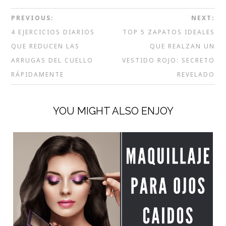
PREVIOUS:
NEXT:
4 EJERCICIOS DIARIOS
TOP 5 ZAPATOS IDEALES
QUE REDUCEN LAS
QUE REALZAN UN
ARRUGAS DEL CUELLO
VESTIDO ROJO: SECRETO
RÁPIDAMENTE
REVELADO
YOU MIGHT ALSO ENJOY