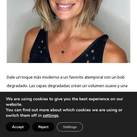
Dale un toque más moderno a un favorito atemporal con un bob
degradado. Las capas degradadas crean un volumen suave y una
textura elegante en un marco mucho más accesible que otros
We are using cookies to give you the best experience on our
cortes de pelo bob, lo que lo convierte en una opción
website.
You can find out more about which cookies we are using or
particularmente adecuada para enmarcar rostros alargados o con
switch them off in
settings
.
forma de corazón.
Accept
Reject
Settings
#18. Bob corto con flequillo