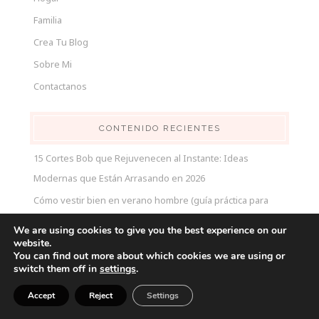
Familia
Crea Tu Blog
Sobre Mi
Contactanos
CONTENIDO RECIENTES
15 Cortes Bob que Rejuvenecen al Instante: Ideas
Modernas que Están Arrasando en 2026
Cómo vestir bien en verano hombre (guía práctica para
verte fresco y con estilo)
We are using cookies to give you the best experience on our
Cómo Vestir en Verano para Hombres (Sin Pasar Calor y
website.
You can find out more about which cookies we are using or
Viéndose Bien)
switch them off in
settings
.
Outfits formales para hombres mayores de 50
Accept
Reject
Settings