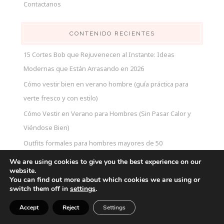
Contactanos
CONTENIDO RECIENTES
15 Cortes Bob que Rejuvenecen al Instante: Ideas
Modernas que Están Arrasando en 2026
Cómo vestir bien en verano hombre (guía práctica para
verte fresco y con estilo)
Cómo Vestir en Verano para Hombres (Sin Pasar Calor y
Viéndose Bien)
Outfits formales para hombres mayores de 50
We are using cookies to give you the best experience on our
website.
You can find out more about which cookies we are using or
switch them off in
settings
.
2026 ESMILNACASTILLO. ALL RIGHTS RESERVED.
DESIGN BY
SKYANDSTARS.CO
Accept
Reject
Settings