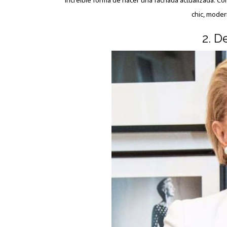
increíble forma de hacer una fachada actualizada. Com
chic, moder
2. D