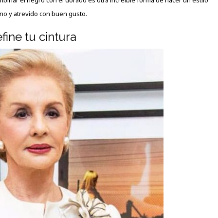
binar el negro con el dorado es otra increíble forma de hacer un estilo
no y atrevido con buen gusto.
efine tu cintura