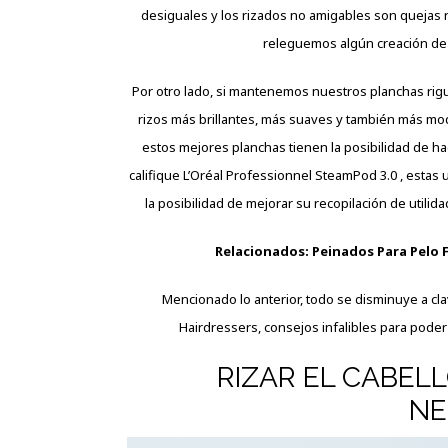
desiguales y los rizados no amigables son quejas r
releguemos algún creación de 
Por otro lado, si mantenemos nuestros planchas rig
rizos más brillantes, más suaves y también más m
estos mejores planchas tienen la posibilidad de ha
califique L’Oréal Professionnel SteamPod 3.0 , estas
la posibilidad de mejorar su recopilación de utili
Relacionados:
Peinados Para Pelo F
Mencionado lo anterior, todo se disminuye a clava
Hairdressers, consejos infalibles para poder
RIZAR EL CABEL
NE