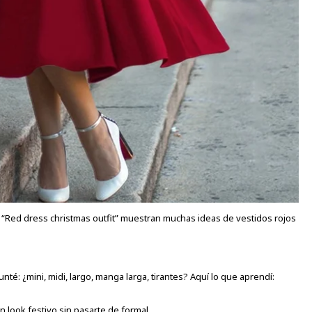
 “Red dress christmas outfit” muestran muchas ideas de vestidos rojos
é: ¿mini, midi, largo, manga larga, tirantes? Aquí lo que aprendí:
un look festivo sin pasarte de formal.