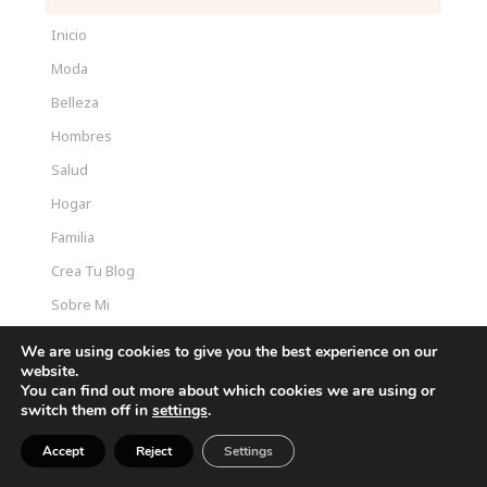
Inicio
Moda
Belleza
Hombres
Salud
Hogar
Familia
Crea Tu Blog
Sobre Mi
Contactanos
We are using cookies to give you the best experience on our
website.
You can find out more about which cookies we are using or
CONTENIDO RECIENTES
switch them off in
settings
.
15 Cortes Bob que Rejuvenecen al Instante: Ideas
Accept
Reject
Settings
Modernas que Están Arrasando en 2026