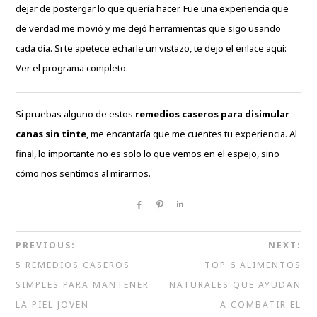
dejar de postergar lo que quería hacer. Fue una experiencia que
de verdad me movió y me dejó herramientas que sigo usando
cada día. Si te apetece echarle un vistazo, te dejo el enlace aquí:
Ver el programa completo
.
Si pruebas alguno de estos
remedios caseros para disimular
canas sin tinte
, me encantaría que me cuentes tu experiencia. Al
final, lo importante no es solo lo que vemos en el espejo, sino
cómo nos sentimos al mirarnos.
Share
Pin
Share
PREVIOUS:
NEXT:
5 REMEDIOS CASEROS
TOP 6 ALIMENTOS
SIMPLES PARA MANTENER
NATURALES QUE AYUDAN
LA PIEL JOVEN
A COMBATIR EL