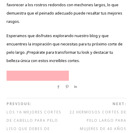
favorecer a los rostros redondos con mechones largos, lo que
demuestra que el peinado adecuado puede resaltar tus mejores
rasgos.
Esperamos que disfrutes explorando nuestro blog y que
encuentres la inspiración que necesitas para tu próximo corte de
pelo largo. ¡Prepárate para transformar tu look y destacar tu
belleza única
con estos increíbles cortes.
Share
Pin
Share
PREVIOUS:
NEXT:
LOS 16 MEJORES CORTES
22 HERMOSOS CORTES DE
DE CABELLO PARA PELO
PELO LARGO PARA
LISO QUE DEBES DE
MUJERES DE 40 AÑOS