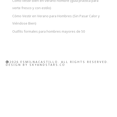
Cómo vestir bien en verano hombre (guía práctica para
verte fresco y con estilo)
Cómo Vestir en Verano para Hombres (Sin Pasar Calor y
Viéndose Bien)
Outfits formales para hombres mayores de 50
2026 ESMILNACASTILLO. ALL RIGHTS RESERVED.
DESIGN BY
SKYANDSTARS.CO