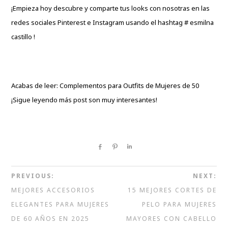
¡Empieza hoy descubre y comparte tus looks con nosotras en las
redes sociales
Pinterest
e
Instagram
usando el hashtag #
esmilna
castillo
!
Acabas de leer: Complementos para Outfits de Mujeres de 50
¡Sigue leyendo más post son muy interesantes!
Share
Pin
Share
PREVIOUS:
NEXT:
MEJORES ACCESORIOS
15 MEJORES CORTES DE
ELEGANTES PARA MUJERES
PELO PARA MUJERES
DE 60 AÑOS EN 2025
MAYORES CON CABELLO