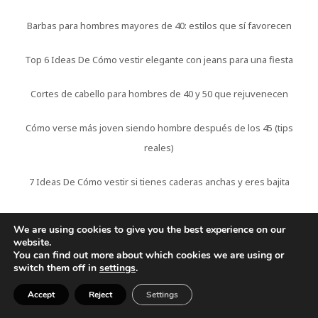
Barbas para hombres mayores de 40: estilos que sí favorecen
Top 6 Ideas De Cómo vestir elegante con jeans para una fiesta
Cortes de cabello para hombres de 40 y 50 que rejuvenecen
Cómo verse más joven siendo hombre después de los 45 (tips
reales)
7 Ideas De Cómo vestir si tienes caderas anchas y eres bajita
9 Consejos De Cómo vestir casual elegante para hombres
We are using cookies to give you the best experience on our
adultos
website.
You can find out more about which cookies we are using or
switch them off in
settings
.
Vestiduras blancas en la Biblia: 5 significado espiritual y
simbolismo
Accept
Reject
Settings