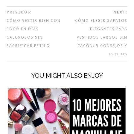
PREVIOUS:
NEXT:
CÓMO VESTIR BIEN CON
CÓMO ELEGIR ZAPATOS
POCO EN DÍAS
ELEGANTES PARA
CALUROSOS SIN
VESTIDOS LARGOS SIN
SACRIFICAR ESTILO
TACÓN: 5 CONSEJOS Y
ESTILOS
YOU MIGHT ALSO ENJOY