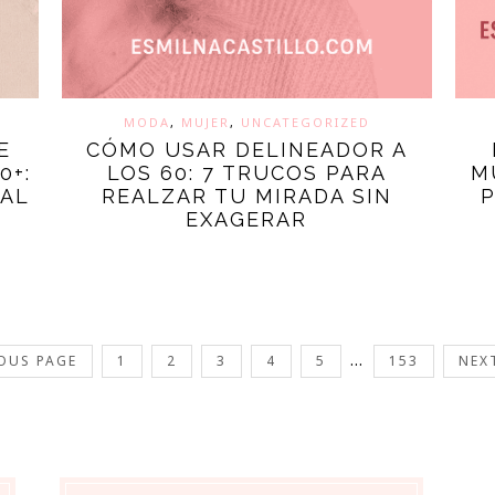
MODA
,
MUJER
,
UNCATEGORIZED
E
CÓMO USAR DELINEADOR A
0+:
LOS 60: 7 TRUCOS PARA
M
 AL
REALZAR TU MIRADA SIN
P
EXAGERAR
…
IOUS PAGE
1
2
3
4
5
153
NEX